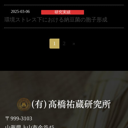
2025-03-06
研究実績
環境ストレス下における納豆菌の胞子形成
投
1
2
»
固
固
定
定
稿
ペ
ペ
ー
ー
の
ジ
ジ
ペ
ー
ジ
〒999-3103
送
山形県上山市金谷45