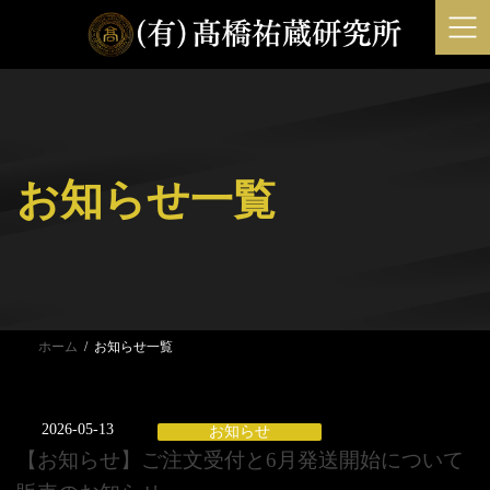
コ
ナ
ン
ビ
テ
ゲ
ン
ー
ツ
シ
へ
ョ
ス
ン
お知らせ一覧
キ
に
ッ
移
プ
動
ホーム
お知らせ一覧
2026-05-13
お知らせ
【お知らせ】ご注文受付と6月発送開始について