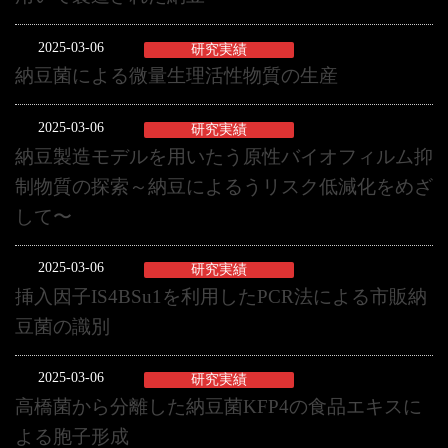
2025-03-06
研究実績
納豆菌による微量生理活性物質の生産
2025-03-06
研究実績
納豆製造モデルを用いたう原性バイオフィルム抑
制物質の探索～納豆によるうリスク低減化をめざ
して〜
2025-03-06
研究実績
挿入因子IS4BSu1を利用したPCR法による市販納
豆菌の識別
2025-03-06
研究実績
高橋菌から分離した納豆菌KFP4の食品エキスに
よる胞子形成