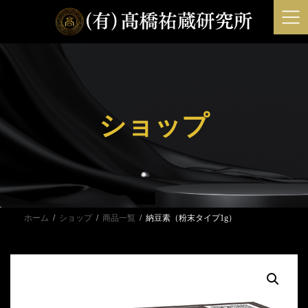
コ
ナ
ン
ビ
テ
ゲ
ン
ー
ツ
シ
へ
ョ
ス
ン
ショップ
キ
に
ッ
移
プ
動
ホーム
ショップ
商品一覧
納豆素（粉末タイプ1g）