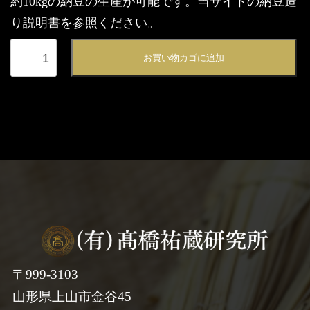
約10kgの納豆の生産が可能です。当サイトの納豆造
り説明書を参照ください。
納
お買い物カゴに追加
豆
素
（粉
末
タ
イ
プ
1g）
個
〒999-3103
山形県上山市金谷45