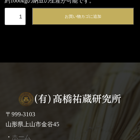
約1000kgの納豆の生産が可能です。
納
お買い物カゴに追加
豆
素
（液
体
タ
イ
プ
200ml）
個
〒999-3103
山形県上山市金谷45
・
ホーム