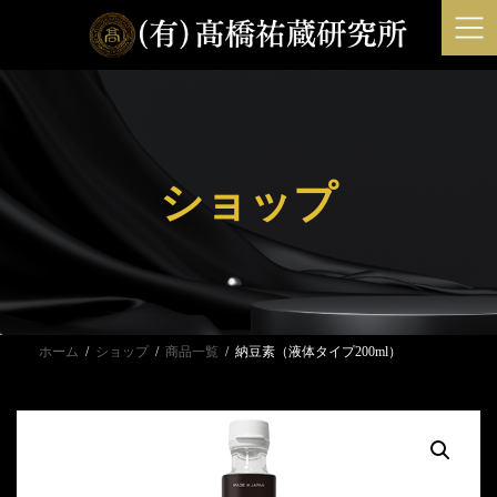
コ
ナ
ン
ビ
テ
ゲ
ン
ー
ツ
シ
へ
ョ
ス
ン
ショップ
キ
に
ッ
移
プ
動
ホーム
ショップ
商品一覧
納豆素（液体タイプ200ml）