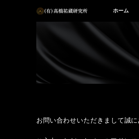
コ
ナ
ホーム
ン
ビ
テ
ゲ
ン
ー
ツ
シ
へ
ョ
ス
ン
キ
に
ッ
移
プ
動
お問い合わせいただきまして誠に