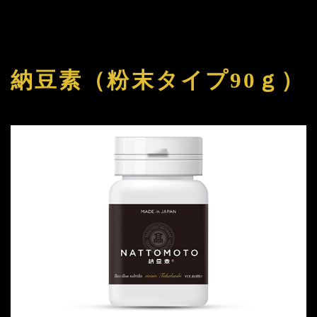
納豆素（粉末タイプ90ｇ）