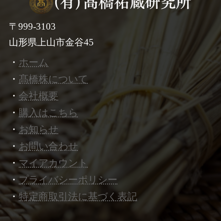
〒999-3103
山形県上山市金谷45
・
ホーム
・
髙橋株について
・
会社概要
・
購入はこちら
・
お知らせ
・
お問い合わせ
・
マイアカウント
・
プライバシーポリシー
・
特定商取引法に基づく表記