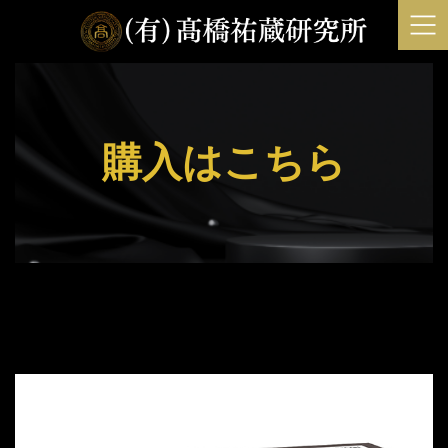
コ
ナ
ン
ビ
テ
ゲ
ン
ー
ツ
シ
へ
ョ
購入はこちら
ス
ン
キ
に
ッ
移
プ
動