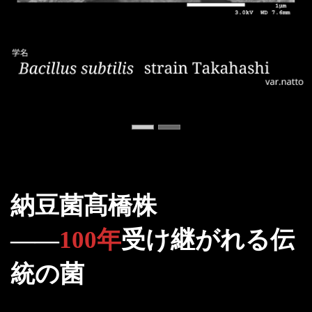
納豆菌髙橋株
――
100年
受け継がれる伝
統の菌