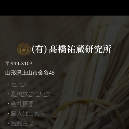
〒999-3103
山形県上山市金谷45
・
ホーム
・
髙橋株について
・
会社概要
・
購入はこちら
・
お知らせ