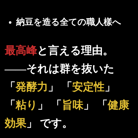
納豆を造る全ての職人樣へ
最高峰
と言える理由。
――
それは群を抜いた
「
発酵力
」 「
安定性
」
「
粘り
」 「
旨味
」 「
健康
効果
」 です。