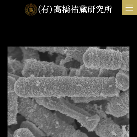
コ
ナ
ン
ビ
テ
ゲ
ン
ー
ツ
シ
へ
ョ
ス
ン
キ
に
ッ
移
プ
動