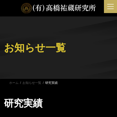
コ
ナ
ン
ビ
テ
ゲ
ン
ー
ツ
シ
へ
ョ
ス
ン
お知らせ一覧
キ
に
ッ
移
プ
動
ホーム
お知らせ一覧
研究実績
研究実績