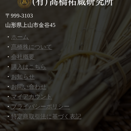
ジ
〒999-3103
送
山形県上山市金谷45
り
・
ホーム
・
髙橋株について
・
会社概要
・
購入はこちら
・
お知らせ
・
お問い合わせ
・
マイアカウント
・
プライバシーポリシー
・
特定商取引法に基づく表記