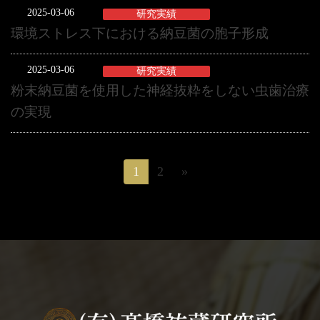
2025-03-06
研究実績
環境ストレス下における納豆菌の胞子形成
2025-03-06
研究実績
粉末納豆菌を使用した神経抜粋をしない虫歯治療
の実現
投
1
2
»
固
固
定
定
稿
ペ
ペ
ー
ー
の
ジ
ジ
ペ
ー