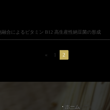
胞融合によるビタミン B12 高生産性納豆菌の形成
«
1
2
固
固
定
定
ペ
ペ
ー
ー
ジ
ジ
・
ホーム