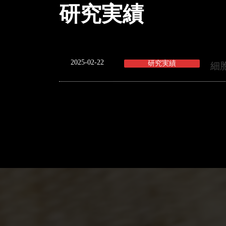
研究実績
2025-02-22
研究実績
細
投
稿
の
ペ
ー