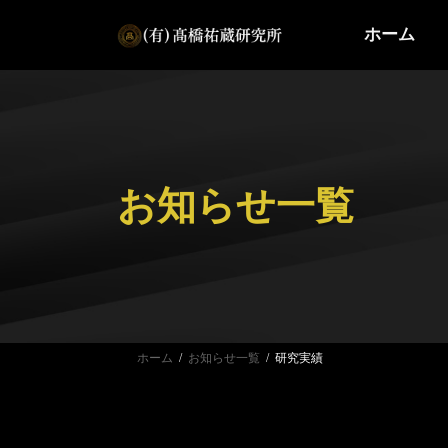
コ
ナ
ホーム
ン
ビ
テ
ゲ
ン
ー
ツ
シ
へ
ョ
ス
ン
お知らせ一覧
キ
に
ッ
移
プ
動
ホーム
お知らせ一覧
研究実績